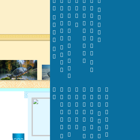









































































































































