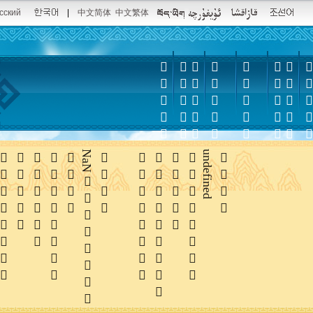
сский
|
中文简体
中文繁体













NaN





undefined
