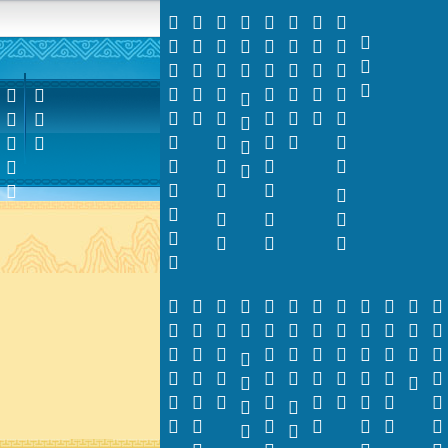



















































































































































