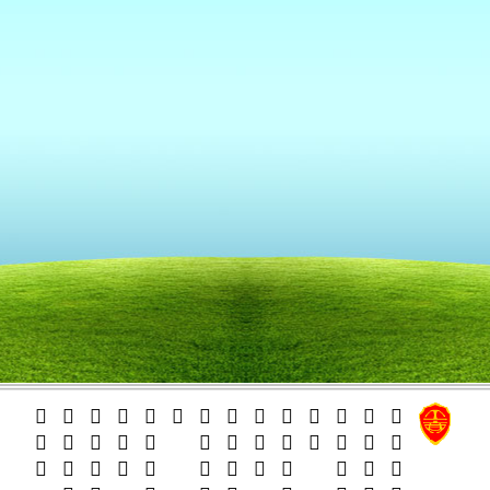
   
   
















