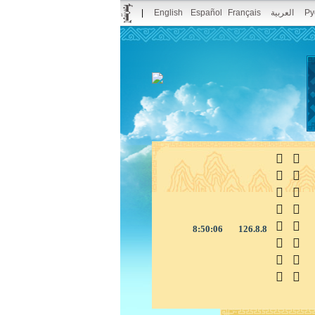
|
English
Español
Français
العربية
Ру



8:50:07
126.8.8