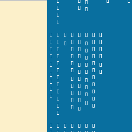







































































