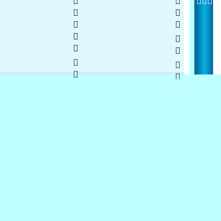
   
   
