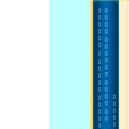














































