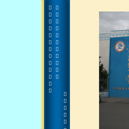
















































































































