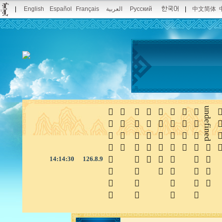
|
English
Español
Français
العربية
Pусский
|
中文简体








undefined

14:14:30
126.8.9