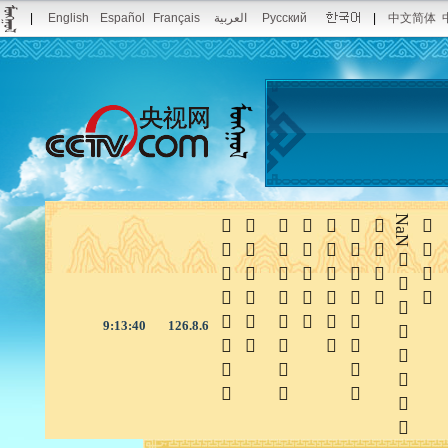
|
English
Español
Français
العربية
Pусский
|
中文简体







NaN

9:13:40
126.8.6