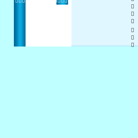
F1  
 