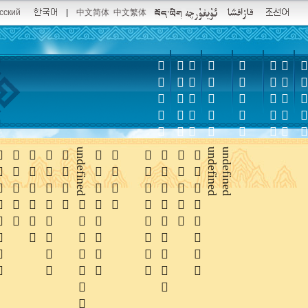
сский
|
中文简体
中文繁体













undefined






undefined
undefined