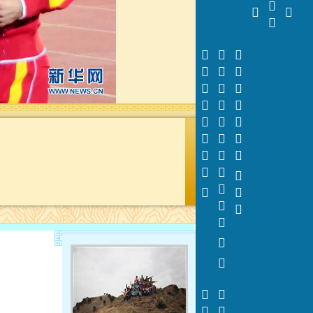































