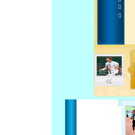












