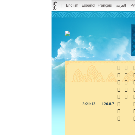
|
English
Español
Français
العربية
Pу



3:21:14
126.8.7