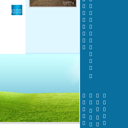
    






















 






























