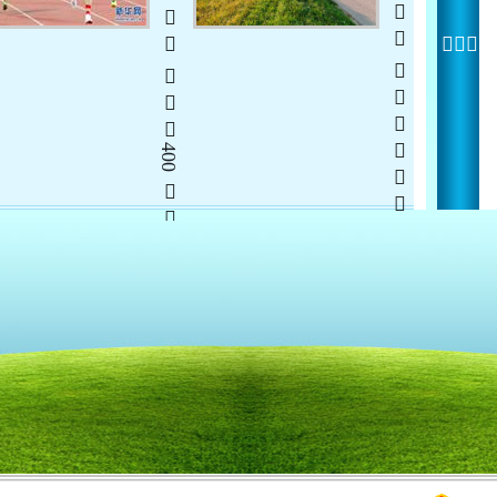
  400 
  
