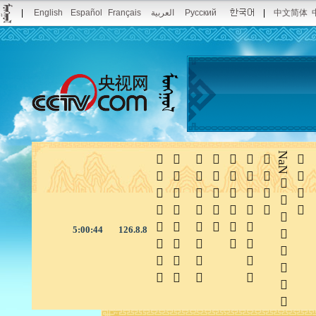
|
English
Español
Français
العربية
Pусский
|
中文简体







NaN

5:00:45
126.8.8