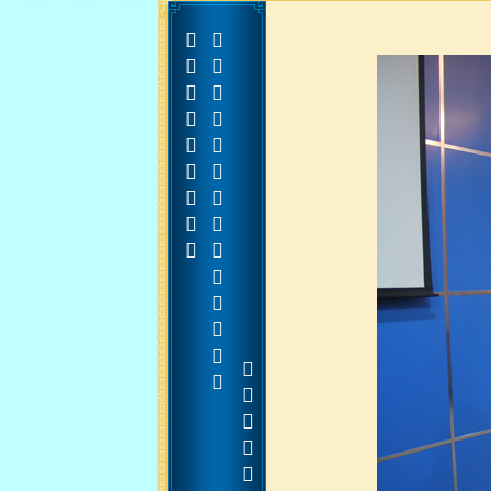


































































