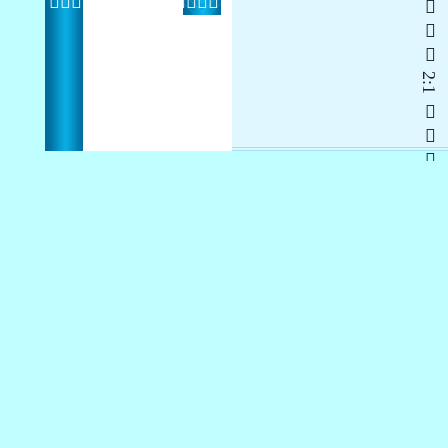
   2:1  
 