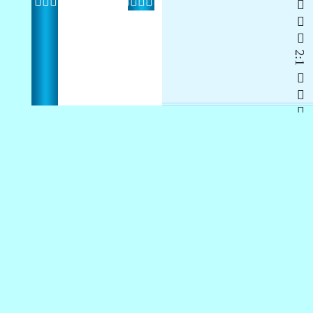
   2:1  
 