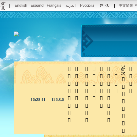
|
English
Español
Français
العربية
Pусский
|
中文简体







NaN

16:28:11
126.8.6