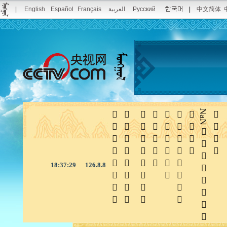
|
English
Español
Français
العربية
Pусский
|
中文简体







NaN

18:37:29
126.8.8