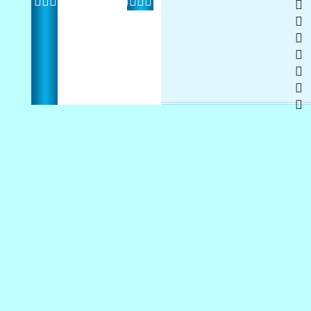
   
 