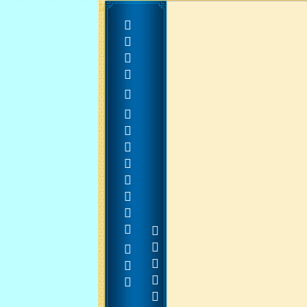
   













