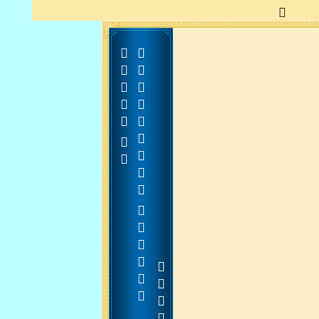










































































 
