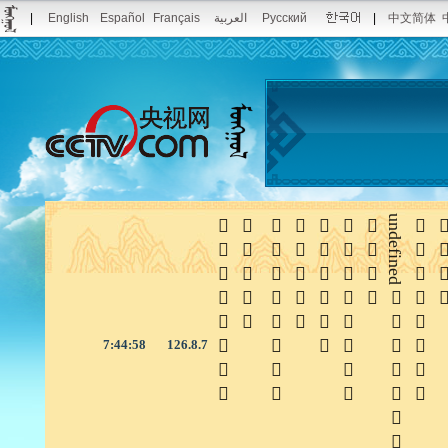
|
English
Español
Français
العربية
Pусский
|
中文简体







undefined


7:44:58
126.8.7