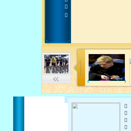












