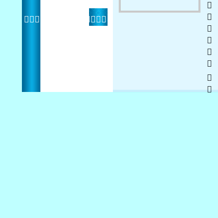
  
 