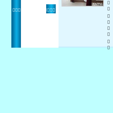
   
 