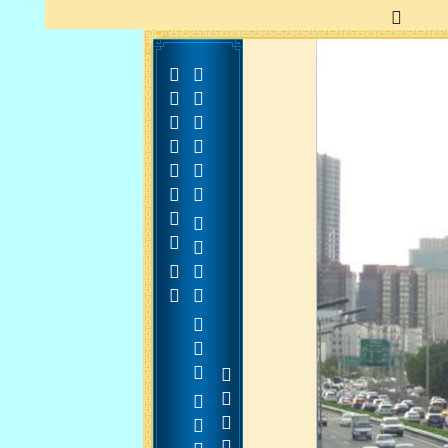





























