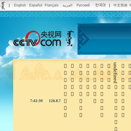
|
English
Español
Français
العربية
Pусский
|
中文简体







undefined


7:42:40
126.8.7