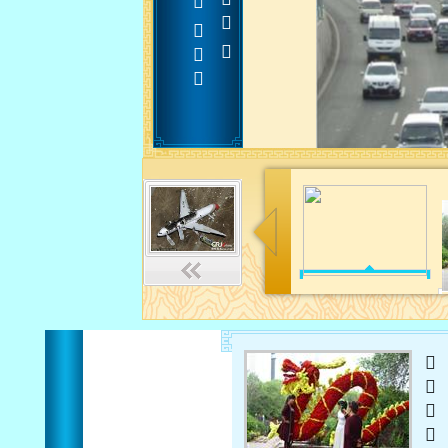












