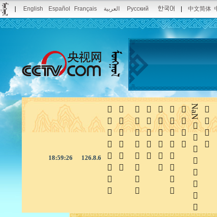
|
English
Español
Français
العربية
Pусский
|
中文简体







NaN

18:59:26
126.8.6