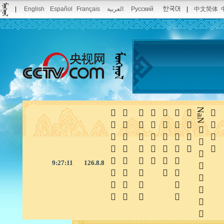
|
English
Español
Français
العربية
Pусский
|
中文简体







NaN

9:27:11
126.8.8