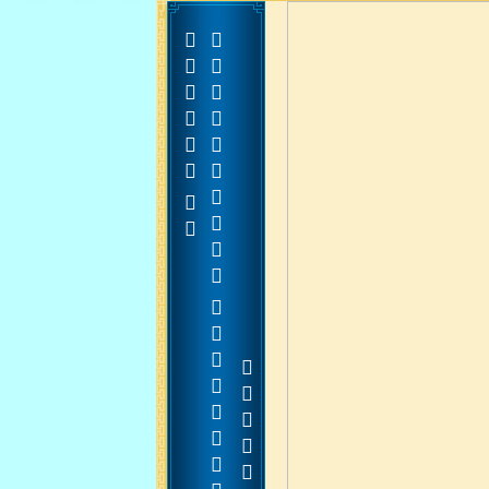



































































 













