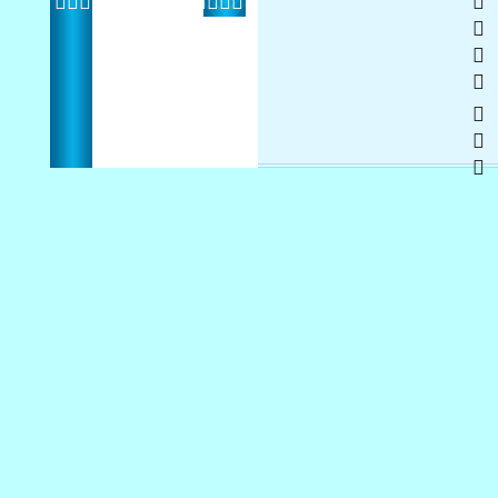
   
 