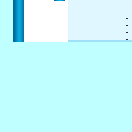
   