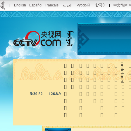
|
English
Español
Français
العربية
Pусский
|
中文简体








undefined

5:39:33
126.8.9