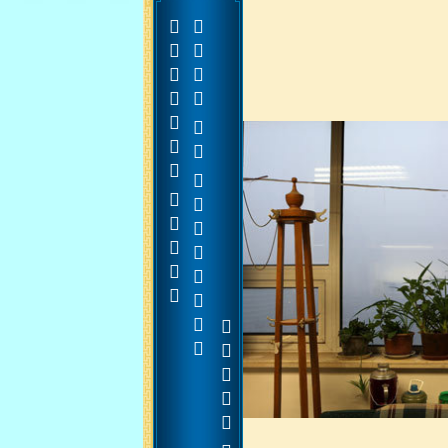







































