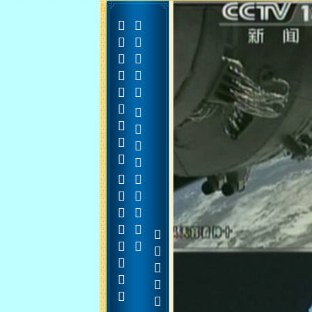
















































































































