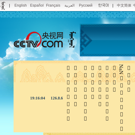
|
English
Español
Français
العربية
Pусский
|
中文简体







NaN

19:16:05
126.8.6