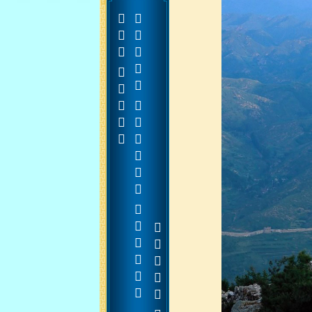






































