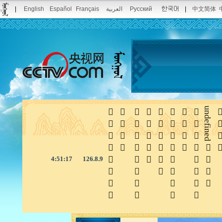
|
English
Español
Français
العربية
Pусский
|
中文简体








undefined

4:51:18
126.8.9