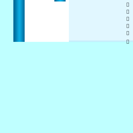
  