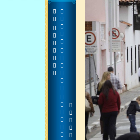











































































































