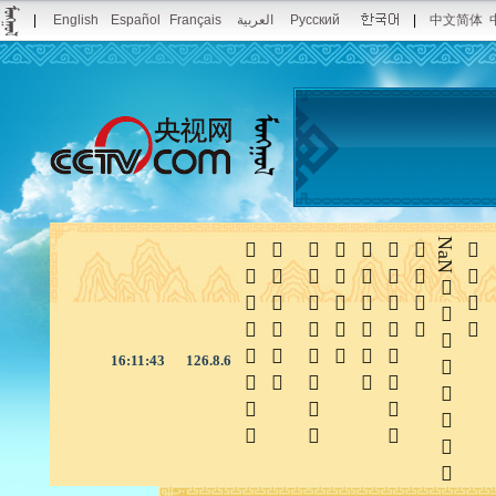
|
English
Español
Français
العربية
Pусский
|
中文简体







NaN

16:11:44
126.8.6