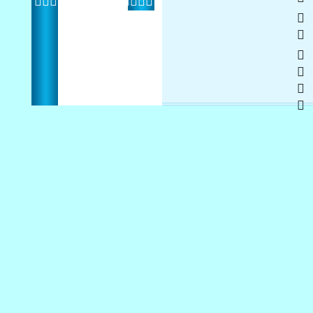
   
 