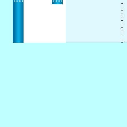
2013   
 