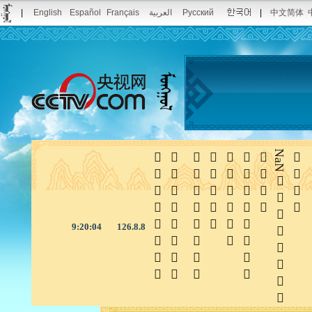
|
English
Español
Français
العربية
Pусский
|
中文简体







NaN

9:20:04
126.8.8