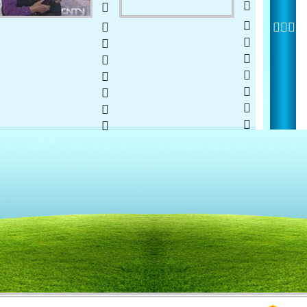
  
2013    
