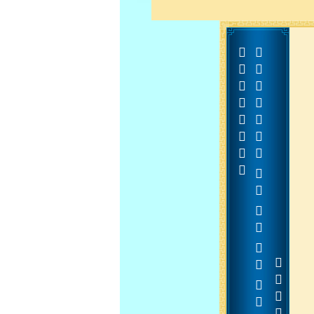










































