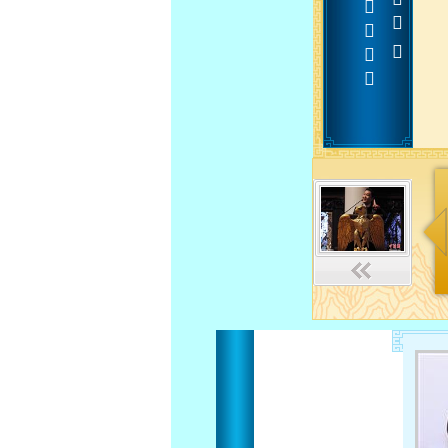












