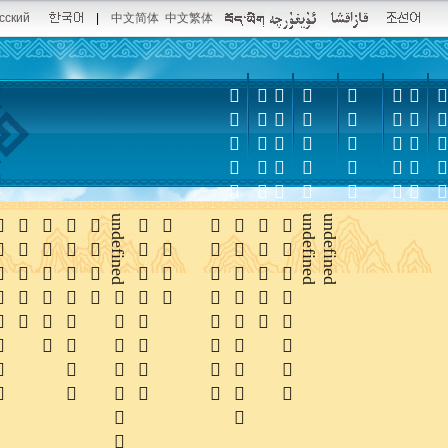
сский
|
中文简体
中文繁体













undefined






undefined
undefined