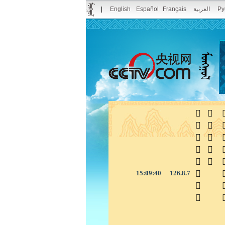
|
English
Español
Français
العربية
Pу



15:09:40
126.8.7