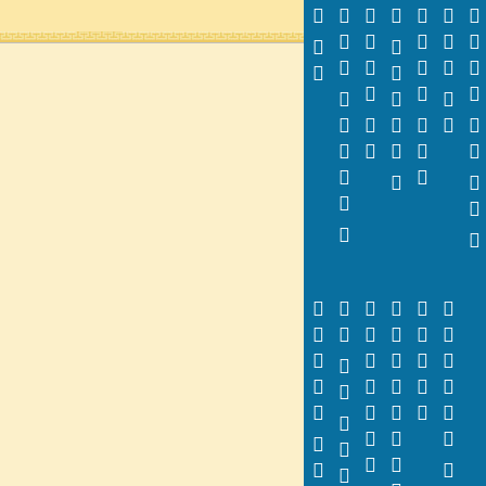




































































































































