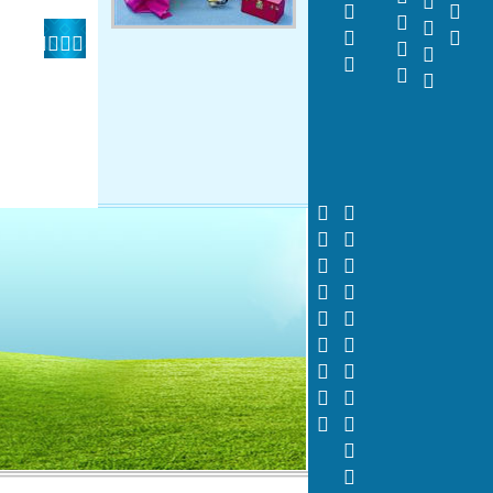
    
 





















