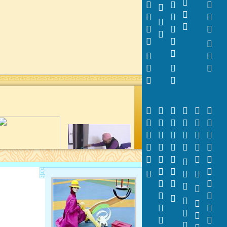
































































