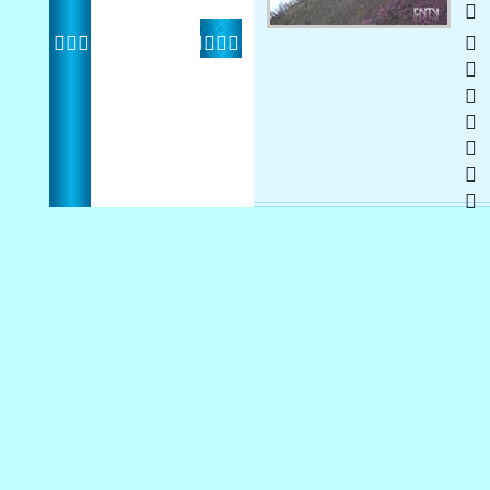
  
 