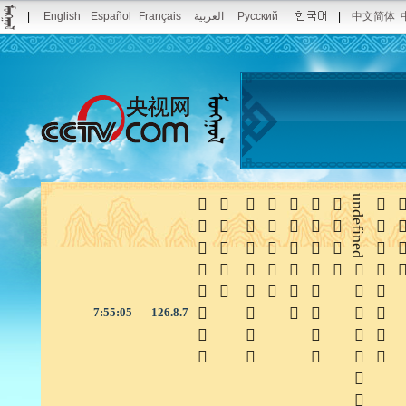
|
English
Español
Français
العربية
Pусский
|
中文简体







undefined


7:55:05
126.8.7