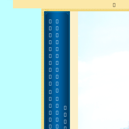














































