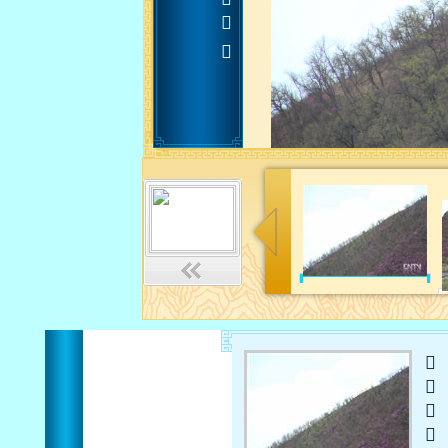












