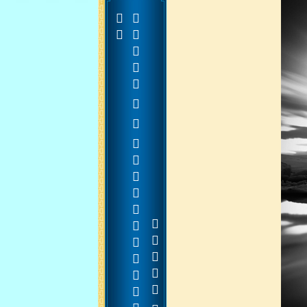



















































