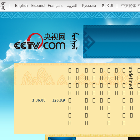
|
English
Español
Français
العربية
Русский
|
中文简体








undefined

3:36:08
126.8.9