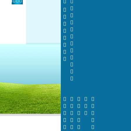
   
 



















































