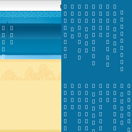













































































































































