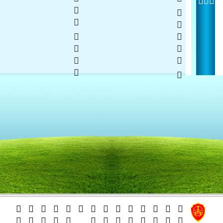
  
   
