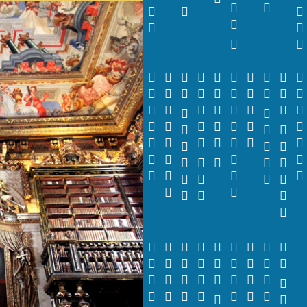


















































































































































