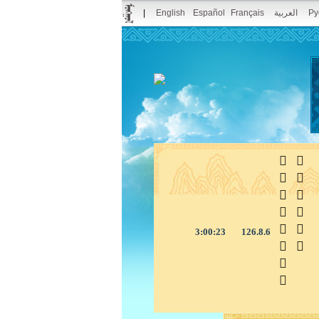
|
English
Español
Français
العربية
Ру



3:00:24
126.8.6