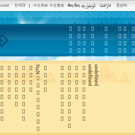
сский
|
中文简体
中文繁体













NaN





undefined
undefined