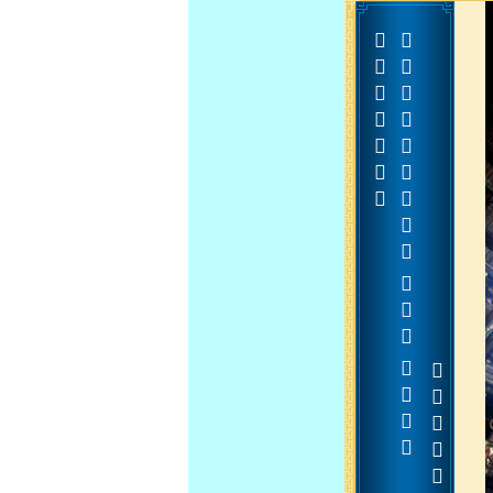


















































