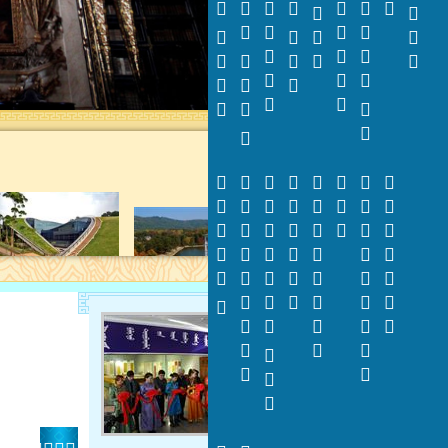

























































