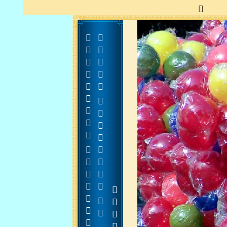

































