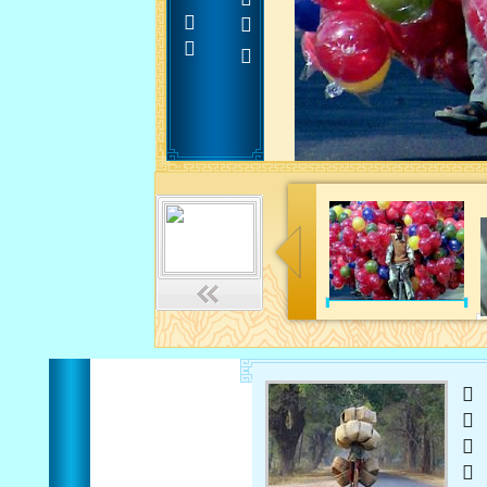












