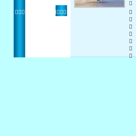
   
 