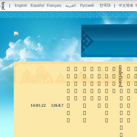
|
English
Español
Français
العربية
Русский
|
中文简体







undefined


14:01:23
126.8.7