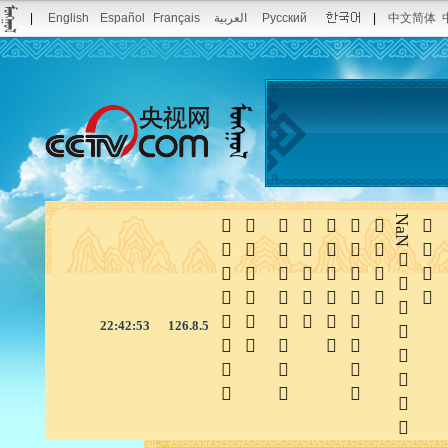
|
English
Español
Français
العربية
Русский
|
中文简体







NaN

22:42:53
126.8.5