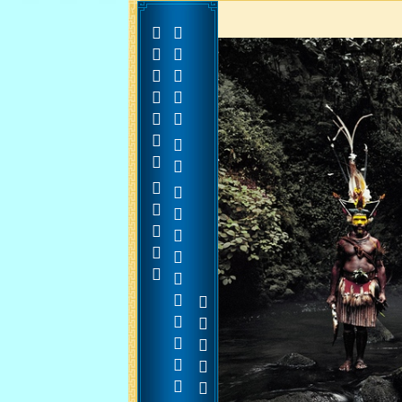




























































