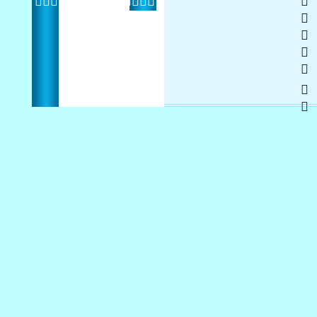
   
 