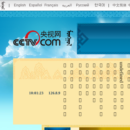
|
English
Español
Français
العربية
Русский
|
中文简体








undefined

10:01:24
126.8.9