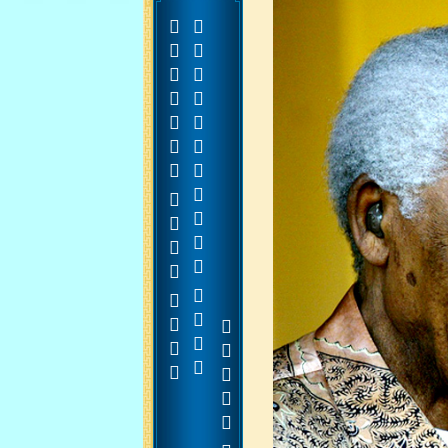











































