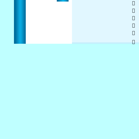
  