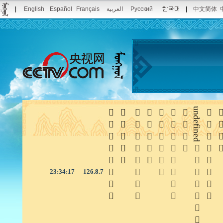
|
English
Español
Français
العربية
Русский
|
中文简体







undefined


23:34:17
126.8.7