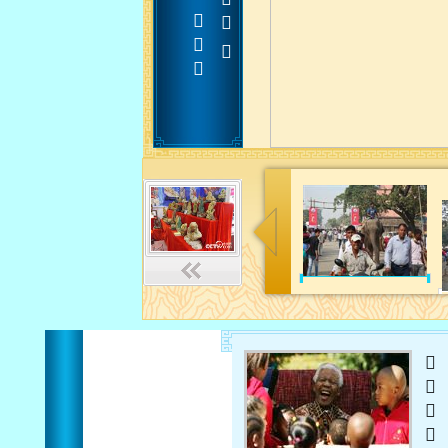












