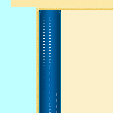


























































