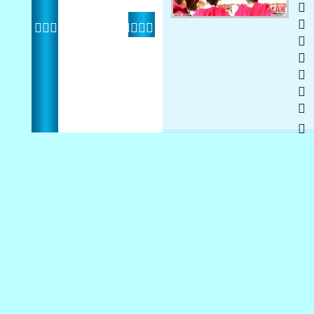
  
 