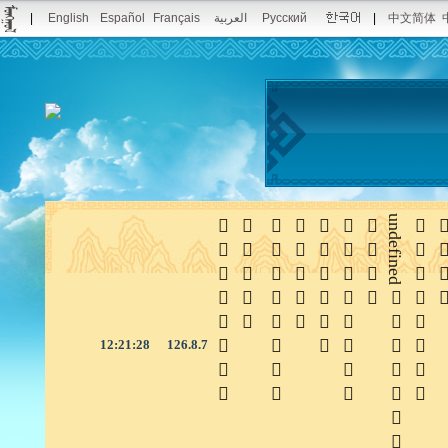
|
English
Español
Français
العربية
Русский
|
中文简体







undefined


12:21:28
126.8.7