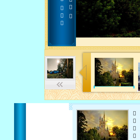












