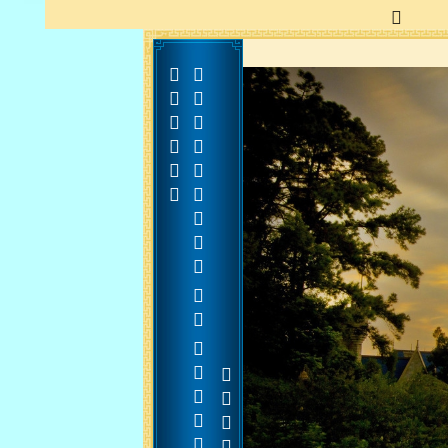






































