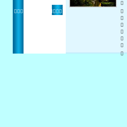
   
 