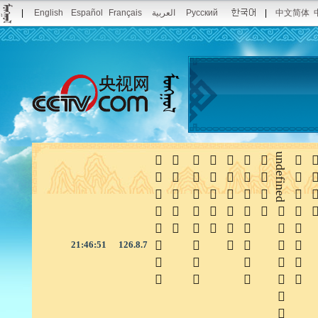
|
English
Español
Français
العربية
Русский
|
中文简体







undefined


21:46:52
126.8.7