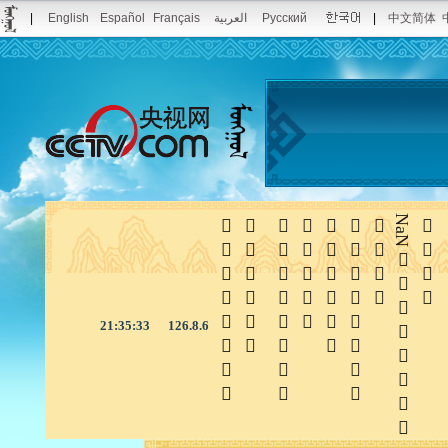
|
English
Español
Français
العربية
Русский
|
中文简体







NaN

21:35:33
126.8.6