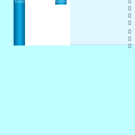
Berluti   
 