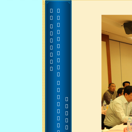





























































































































