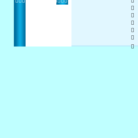
  
 