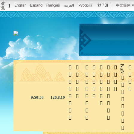
|
English
Español
Français
العربية
Русский
|
中文简体







NaN

9:50:57
126.8.10