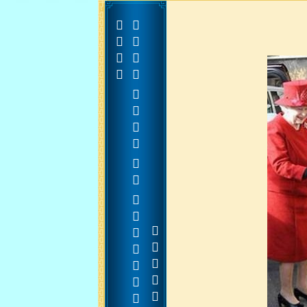


































































