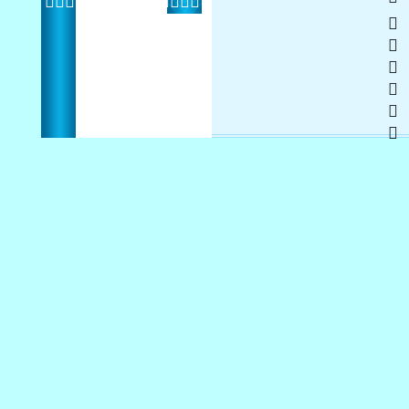
  
 