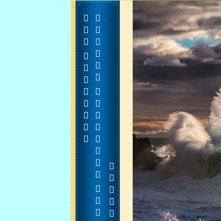











































