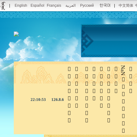
|
English
Español
Français
العربية
Русский
|
中文简体







NaN

22:10:54
126.8.6