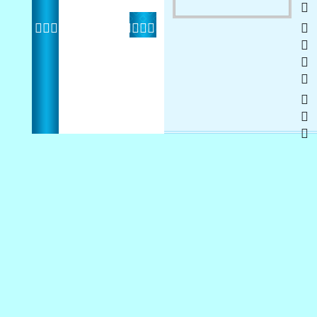
   
 