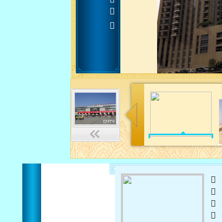












