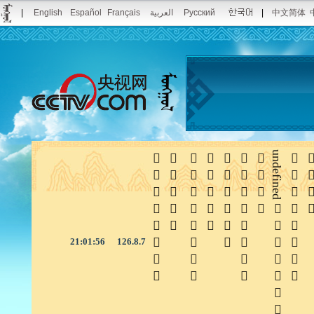
|
English
Español
Français
العربية
Русский
|
中文简体







undefined


21:01:56
126.8.7