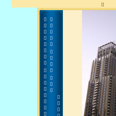




























