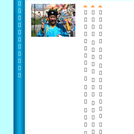

   