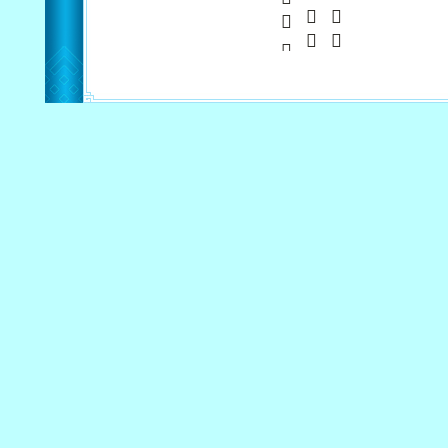
         
             