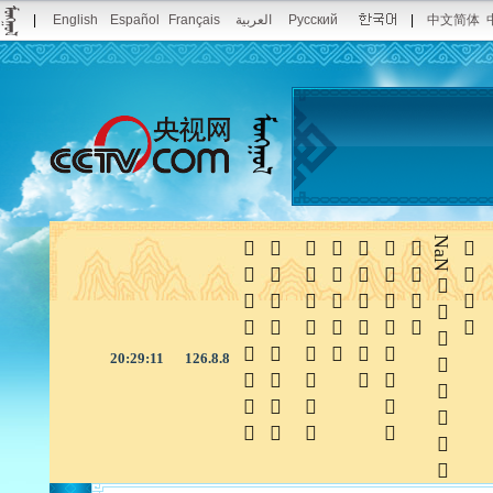
|
English
Español
Français
العربية
Русский
|
中文简体







NaN

20:29:11
126.8.8