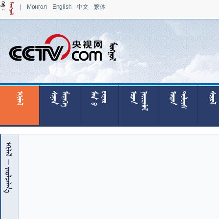
|
Монгол
English
中文
繁体



























































