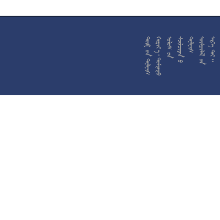










































































































