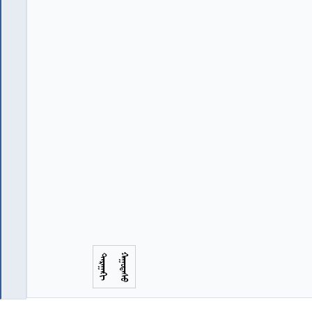















