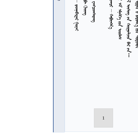
          
7
1