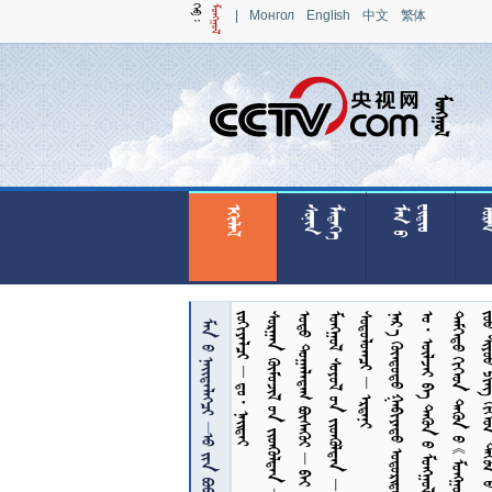
|
Монгол
English
中文
繁体






















    
      
      
     
  
     
          
      
 

  