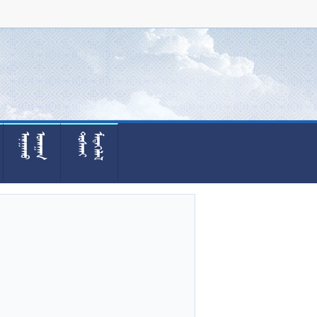



























