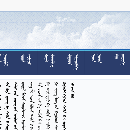








































































    
        
         
      
        
             
         
        
          
  