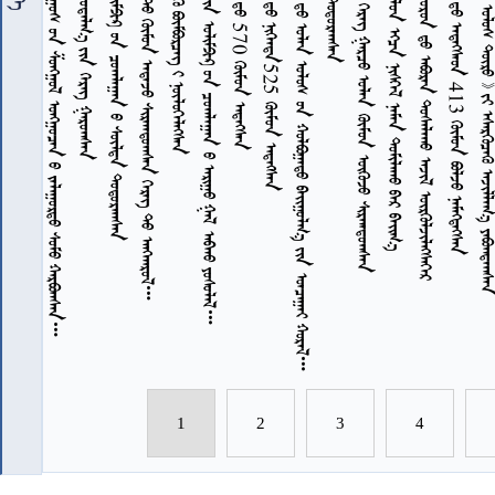
           
2020          
           
2016              
     525  
             
         
           
          
      413   
           
7
7
7
7
1
2
3
4