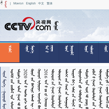
|
Монгол
English
中文
繁体

























































        
      
     570  
     
 

 