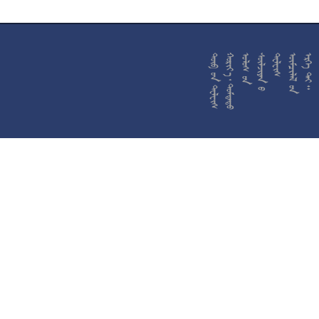










































































































