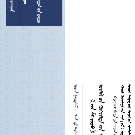
  
 

  