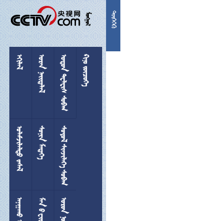


 
  
 
 
 
  
 
 