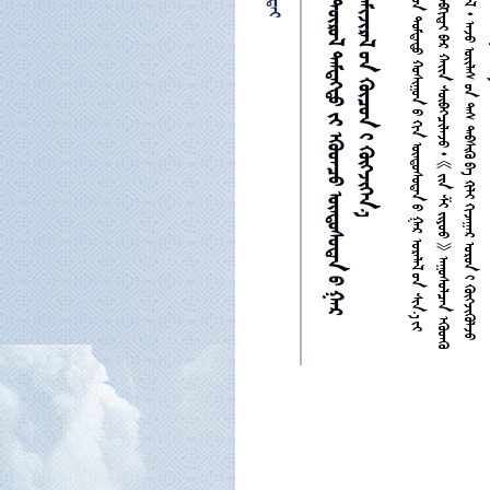




































































































































































































































































































































































































