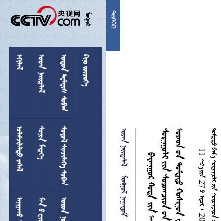


 
  
 
 
 
  
 


 
 
 