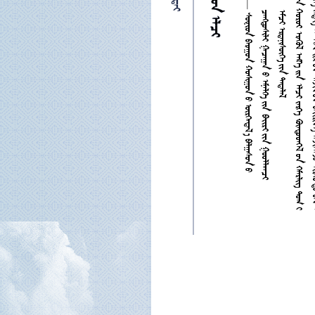
—     
    
  

























































































































































































































































