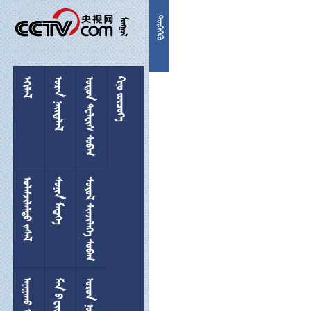


 
  
 
 
 
  
 
 