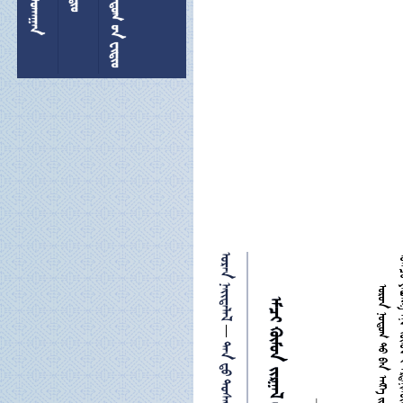
  
 
   

  