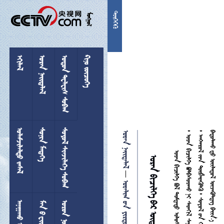


 
  
 
 
 
  
 

      

 
 
 