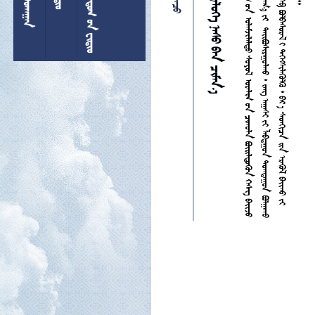





























































































































































































































































































  