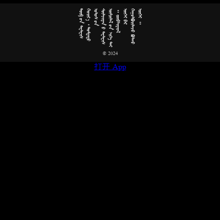





























































































© 2024
打开 App