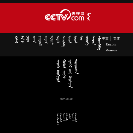















|
中文
繁体
English
Монгол















































2025-01-03
 

 


 
