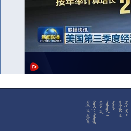










































































































