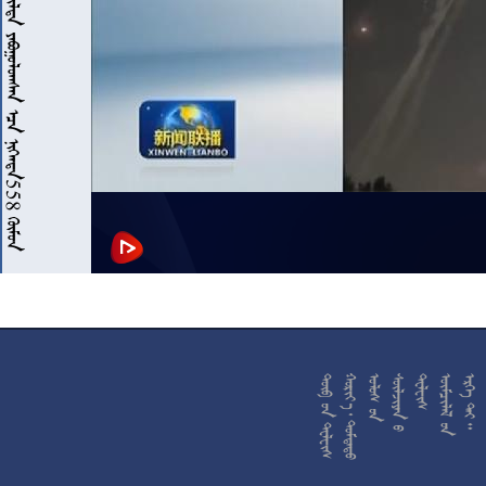










































































































