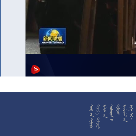










































































































