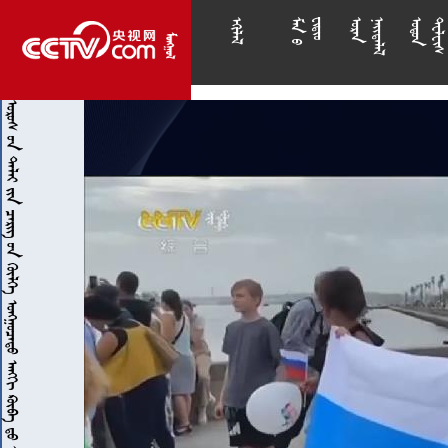
























            