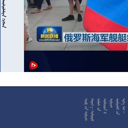










































































































