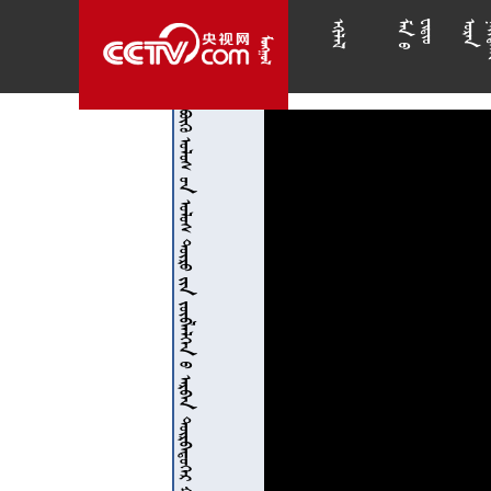














              