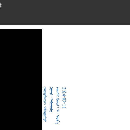
体
  
  
     
2024-03-11