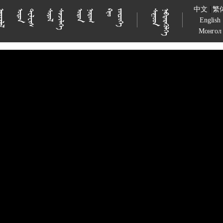
|
中文
繁





























































English
Монгол