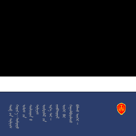











































































































