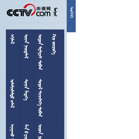


 
  
 
 
 
  
 
 