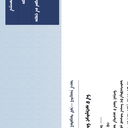
  
 
   
   

 