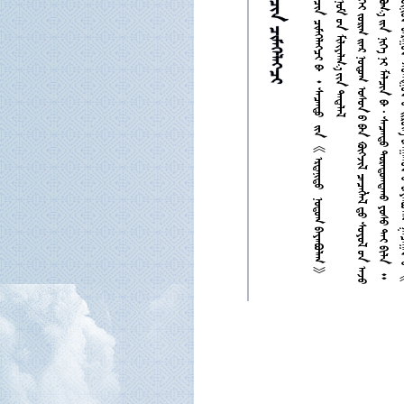






           














































































































































































































































































































































































































































































































































