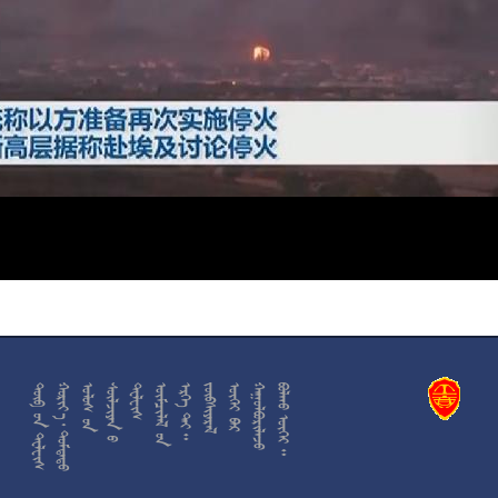











































































































