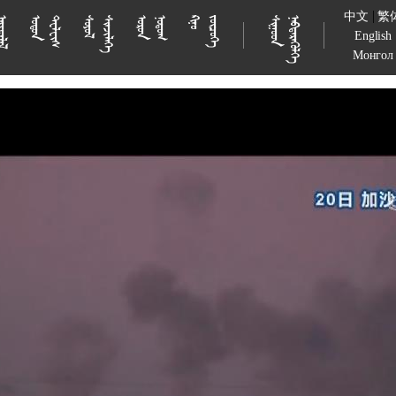
|
中文
繁





























































English
Монгол