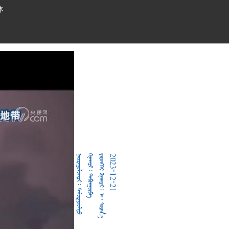
体
  
  
     
2023-12-21