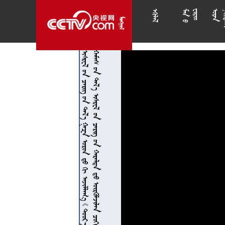

























































































































































