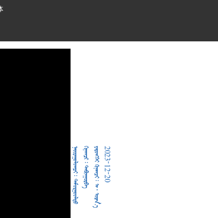
体
  
  
     
2023-12-20