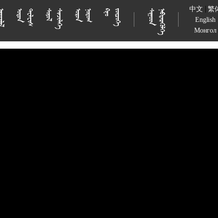
|
中文
繁





























































English
Монгол