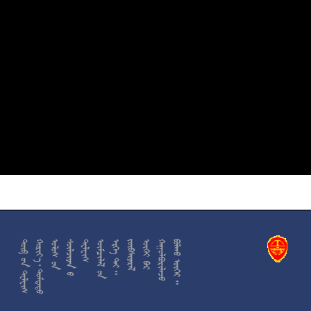











































































































