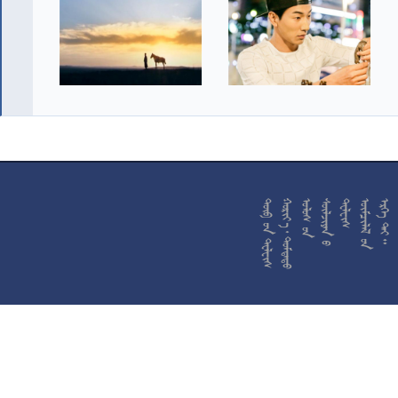










































































































