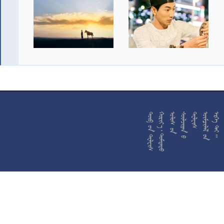










































































































