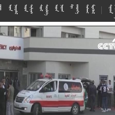






















































































