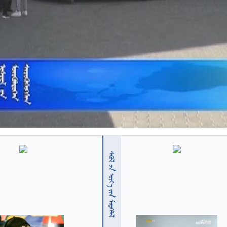
  