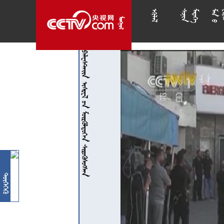














    
