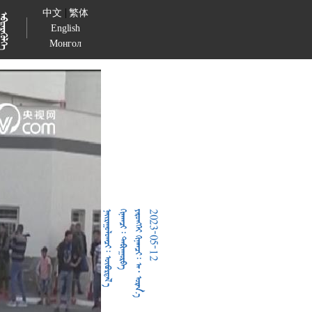
|
中文
繁体

English
Монгол
  
  
     
2023-05-12